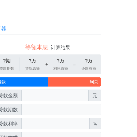
算器
等额本息
计算结果
?期
?万
?万
?万
+
=
贷款期数
贷款总额
利息总额
还款总额
贷款
利息
贷款金额
元
贷款期数
贷款利率
%