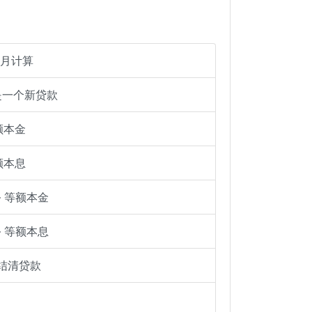
按月计算
是一个新贷款
额本金
额本息
 等额本金
 等额本息
 结清贷款