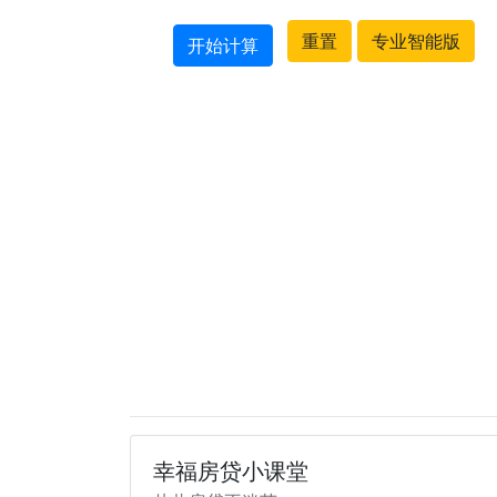
重置
专业智能版
开始计算
幸福房贷小课堂