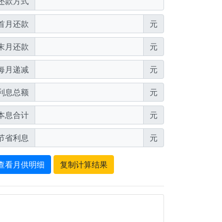
还款方式
首月还款
元
末月还款
元
每月递减
元
利息总额
元
本息合计
元
节省利息
元
查看月供明细
复制计算结果